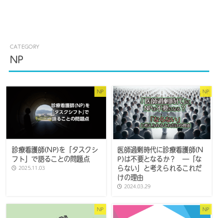
NP
NP
NP
診療看護師(NP)を「タスクシ
医師過剰時代に診療看護師(N
フト」で語ることの問題点
P)は不要となるか？ ―「な
らない」と考えられるこれだ
2025.11.03
けの理由
2024.03.29
NP
NP