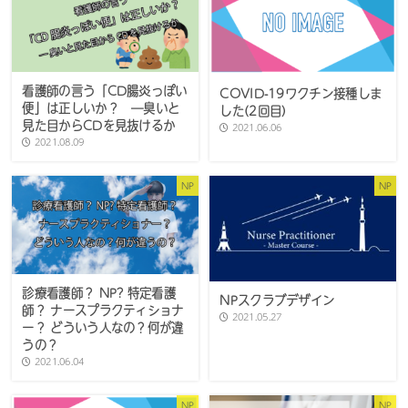
看護師の言う「CD腸炎っぽい
COVID-19ワクチン接種しま
便」は正しいか？ ―臭いと
した(2回目)
見た目からCDを見抜けるか
2021.06.06
2021.08.09
NP
NP
診療看護師？ NP? 特定看護
NPスクラブデザイン
師？ ナースプラクティショナ
2021.05.27
ー？ どういう人なの？何が違
うの？
2021.06.04
NP
NP