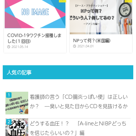
COVID-19ワクチン接種しま
NPって何？(米国編)
した(１回目)
2021.04.01
2021.05.14
人気の記事
看護師の言う「CD腸炎っぽい便」は正しい
か？ ―臭いと見た目からCDを見抜けるか
どうする血圧！？ 「A-lineとNIBPどっち
を信じたらいいの？」編