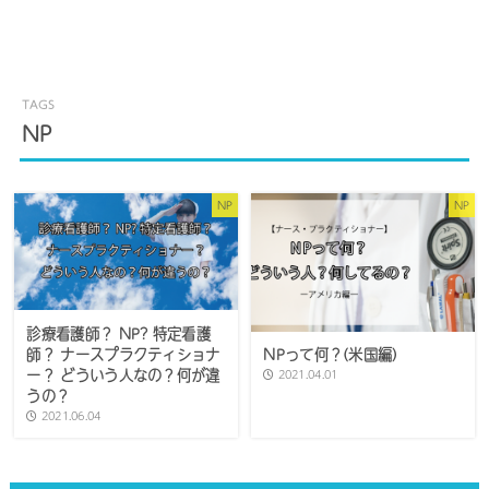
NP
NP
NP
診療看護師？ NP? 特定看護
師？ ナースプラクティショナ
NPって何？(米国編)
ー？ どういう人なの？何が違
2021.04.01
うの？
2021.06.04