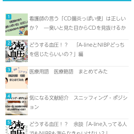
看護師の言う「CD腸炎っぽい便」は正しい
か？ ―臭いと見た目からCDを見抜けるか
どうする血圧！？ 「A-lineとNIBPどっち
を信じたらいいの？」編
医療用語 医療略語 まとめてみた
気になる文献紹介 スニッフィング・ポジシ
ョン
どうする血圧！？ 余談「A-line入ってる人
でもNIBPも測らなきゃいけない？」