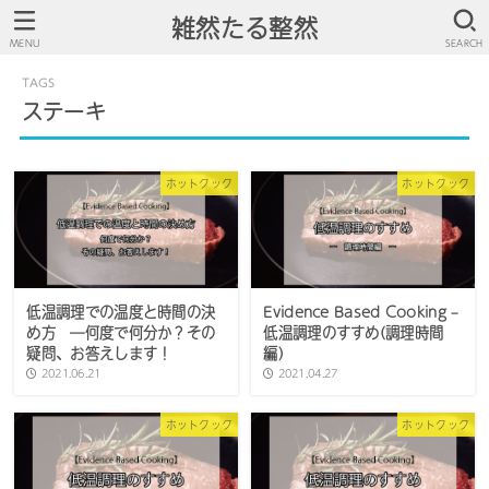
雑然たる整然
MENU
SEARCH
ステーキ
ホットクック
ホットクック
低温調理での温度と時間の決
Evidence Based Cooking –
め方 ―何度で何分か？その
低温調理のすすめ(調理時間
疑問、お答えします！
編)
2021.06.21
2021.04.27
ホットクック
ホットクック