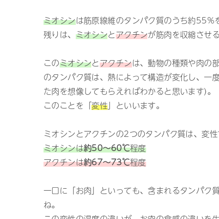
ミオシン
は筋原線維のタンパク質のうち約55%
残りは、
ミオシン
と
アクチン
が筋肉を収縮させ
この
ミオシン
と
アクチン
は、動物の種類や肉の
のタンパク質は、熱によって構造が変化し、一度
た肉を想像してもらえればわかると思います)。
このことを「
変性
」といいます。
ミオシンとアクチンの2つのタンパク質は、変性
ミオシンは
約50～60℃
程度
アクチンは
約67～73℃
程度
一口に「お肉」といっても、含まれるタンパク
ね。
この変性の温度の違いが、お肉の食感の違いを