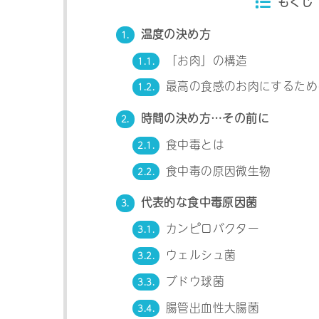
もくじ
温度の決め方
1.
「お肉」の構造
1.1.
最高の食感のお肉にするため
1.2.
時間の決め方…その前に
2.
食中毒とは
2.1.
食中毒の原因微生物
2.2.
代表的な食中毒原因菌
3.
カンピロバクター
3.1.
ウェルシュ菌
3.2.
ブドウ球菌
3.3.
腸管出血性大腸菌
3.4.