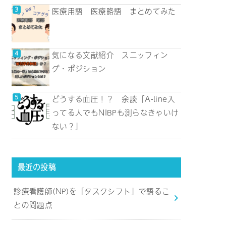
医療用語 医療略語 まとめてみた
気になる文献紹介 スニッフィン
グ・ポジション
どうする血圧！？ 余談「A-line入
ってる人でもNIBPも測らなきゃいけ
ない？」
最近の投稿
診療看護師(NP)を「タスクシフト」で語るこ
との問題点