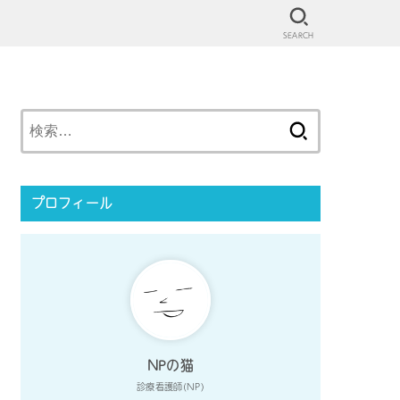
SEARCH
検
索:
プロフィール
NPの猫
診療看護師(NP)